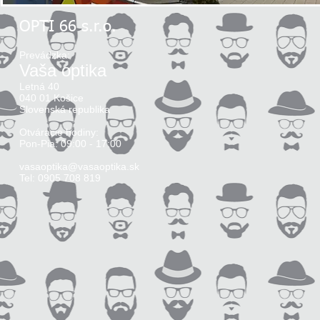
OPTI 66 s.r.o.
Prevádzka:
Vaša optika
Letná 40
040 01 Košice
Slovenská republika
Otváracie hodiny:
Pon-Pia: 09:00 - 17:00
vasaoptika@vasaoptika.sk
Tel: 0905 708 819