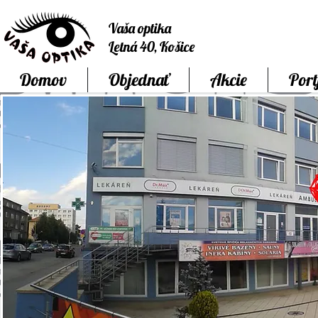
Vaša optika
Letná 40, Košice
Domov
Objednať
Akcie
Port