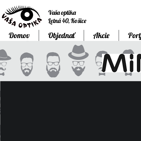
Vaša optika
Letná 40, Košice
Domov
Objednať
Akcie
Port