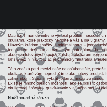
Maurice Timon definitívne vyriešil problém nesediacich 
okuliarmi, ktoré prakticky nevidíte a vážia iba 3 gram
Hlavným krédom značky je minimalismus – jednoduché 
technickým riešením a kozmickým materiálom - beta-tit
absencia letovaných spojov zaisťujú okuliarom potrebnú 
ľahšia než hliník. Naviac je chemicky neutrálna a neale
Táto značka patrí medzi naše najobľúbenejšie, pretože 
okuliare, ktoré vám nepredložíme ako hotový produkt.
zákazníkom. Stačí si vybrať jeden z množstva rámov, f
Existuje mnoho ďalších možností, ako sa odlíšiť: ozdob
okuliarovej šošovke, gravírovanie vlastného motívu ale
Nadštandartná záruka