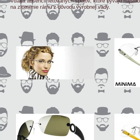
Vďaka absencií letovaných spojov, ktoré bývajú najsla
na zlomenie rámu z dôvodu výrobnej vady.